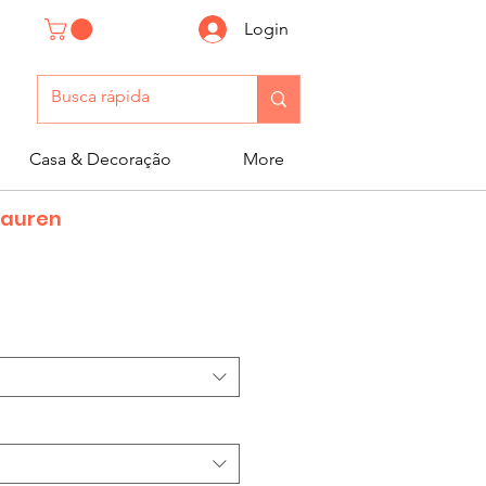
Login
Casa & Decoração
More
Lauren