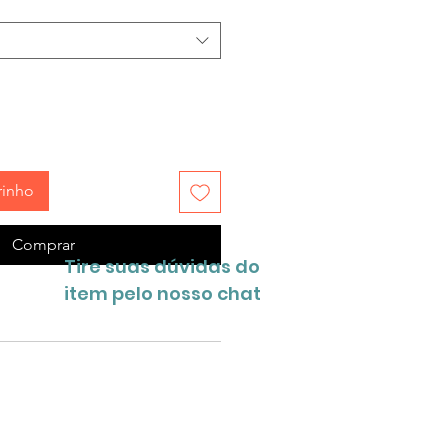
rinho
Comprar
Tire suas dúvidas do
item pelo nosso chat