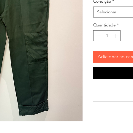
Condição
*
Selecionar
Quantidade
*
Adicionar ao car