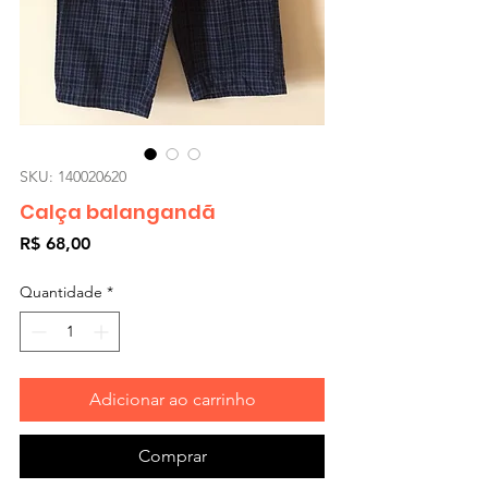
SKU: 140020620
Calça balangandã
Preço
R$ 68,00
Quantidade
*
Adicionar ao carrinho
Comprar