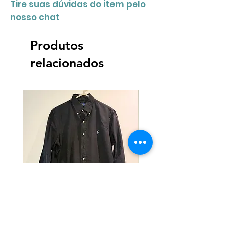
Tire suas dúvidas do item pelo
nosso chat
Produtos
relacionados
Camisa Ralph Lauren
Camisa Ralph Lauren