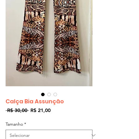
Calça Bia Assunção
Preço
Preço
 R$ 30,00 
R$ 21,00
normal
promocional
Tamanho
*