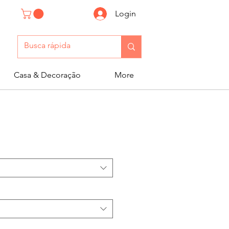
Login
Casa & Decoração
More