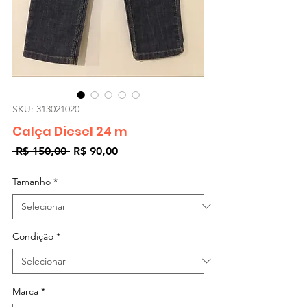
SKU: 313021020
Calça Diesel 24 m
Preço
Preço
 R$ 150,00 
R$ 90,00
normal
promocional
Tamanho
*
Condição
*
Marca
*