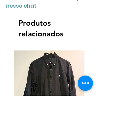
nosso chat
Produtos
relacionados
Camisa Ralph Lauren
Camisa Ralph Lauren