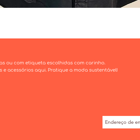
Visualização rápida
as ou com etiqueta escolhidas com carinho.
e acessórios aqui. Pratique a moda sustentável!