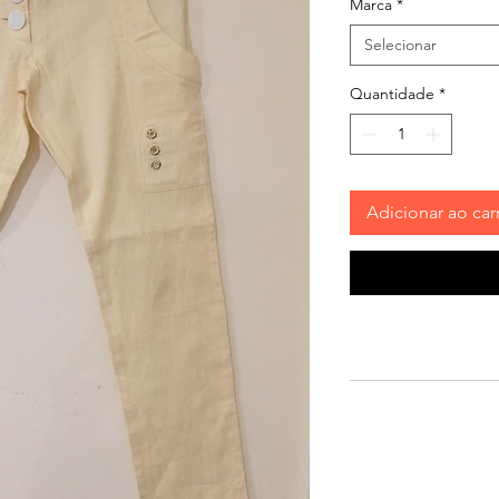
Marca
*
Selecionar
Quantidade
*
Adicionar ao car