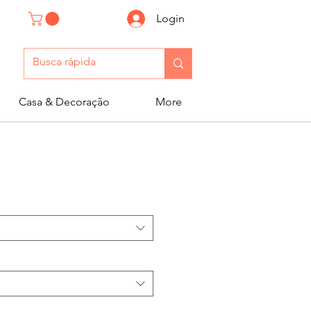
Login
Casa & Decoração
More