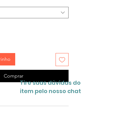
rinho
Comprar
Tire suas dúvidas do
item pelo nosso chat