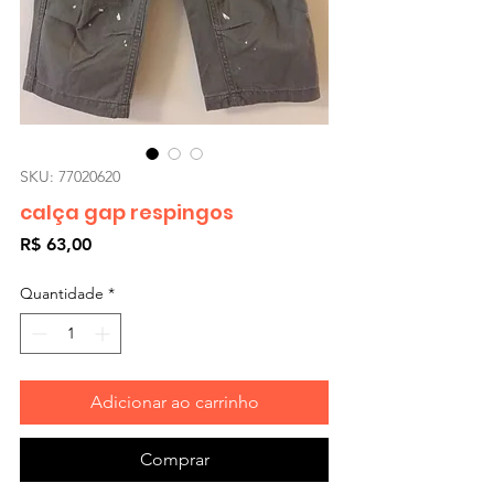
SKU: 77020620
calça gap respingos
Preço
R$ 63,00
Quantidade
*
Adicionar ao carrinho
Comprar