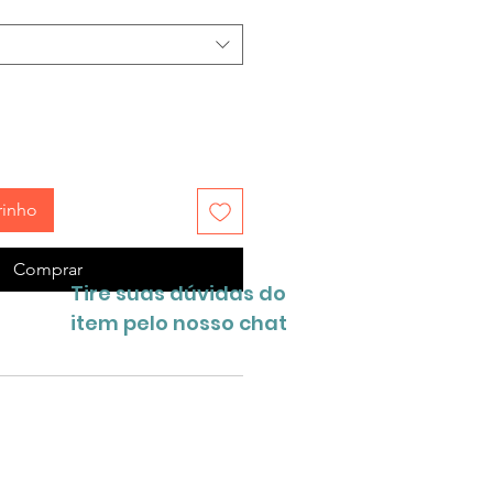
rinho
Comprar
Tire suas dúvidas do
item pelo nosso chat