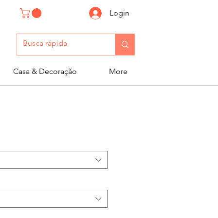
Login
Casa & Decoração
More