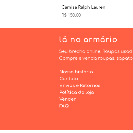
Camisa Ralph Lauren
Preço
R$ 150,00
lá
no armário
Seu brechó online. Roupas usad
Compre e venda roupas, sapatos 
Nossa história
Contato
Envios e Retornos
Política da loja
Vender
FAQ