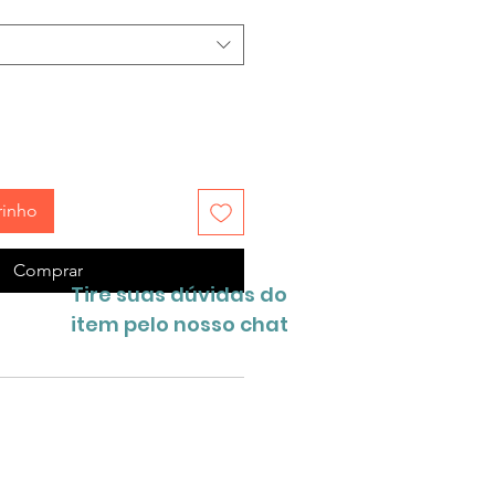
rinho
Comprar
Tire suas dúvidas do
item pelo nosso chat