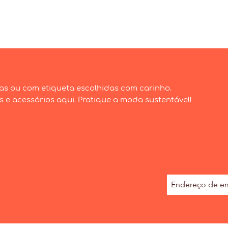
Visualização rápida
as ou com etiqueta escolhidas com carinho.
e acessórios aqui. Pratique a moda sustentável!