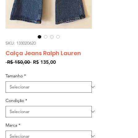
SKU: 133020620
Calça Jeans Ralph Lauren
Preço
Preço
 R$ 150,00 
R$ 135,00
normal
promocional
Tamanho
*
Condição
*
Marca
*