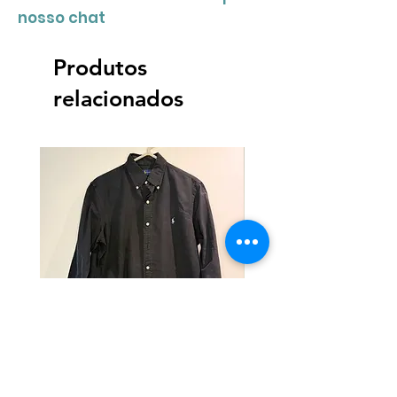
nosso chat
Produtos
relacionados
Camisa Ralph Lauren
Camisa Ralph Lauren