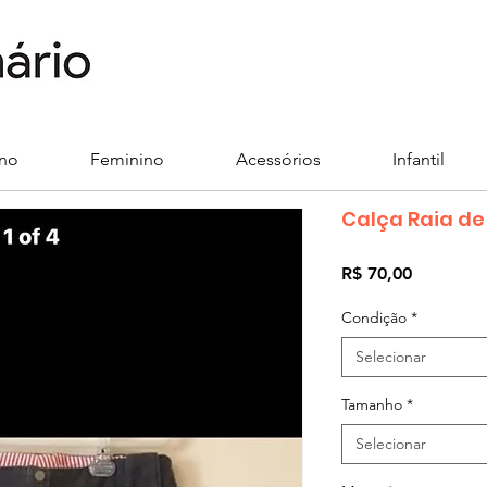
ino
Feminino
Acessórios
Infantil
Calça Raia de
Preço
R$ 70,00
Condição
*
Selecionar
Tamanho
*
Selecionar