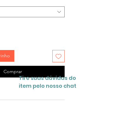
rinho
Comprar
Tire suas dúvidas do
item pelo nosso chat