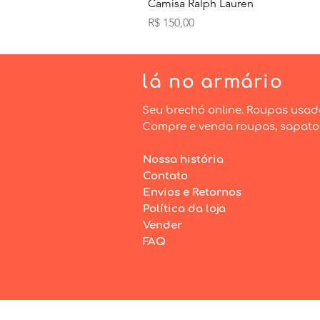
Camisa Ralph Lauren
Preço
R$ 150,00
lá
no armário
Seu brechó online. Roupas usad
Compre e venda roupas, sapatos 
Nossa história
Contato
Envios e Retornos
Política da loja
Vender
FAQ