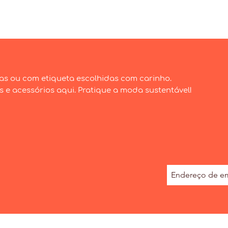
Visualização rápida
as ou com etiqueta escolhidas com carinho.
e acessórios aqui. Pratique a moda sustentável!