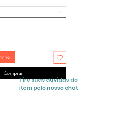
rinho
Comprar
Tire suas dúvidas do
item pelo nosso chat