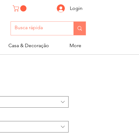
Login
Casa & Decoração
More