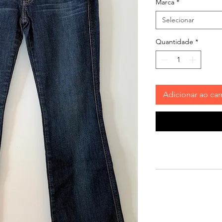
Marca
*
Selecionar
Quantidade
*
Adicionar ao car