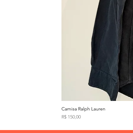
Camisa Ralph Lauren
Preço
R$ 150,00