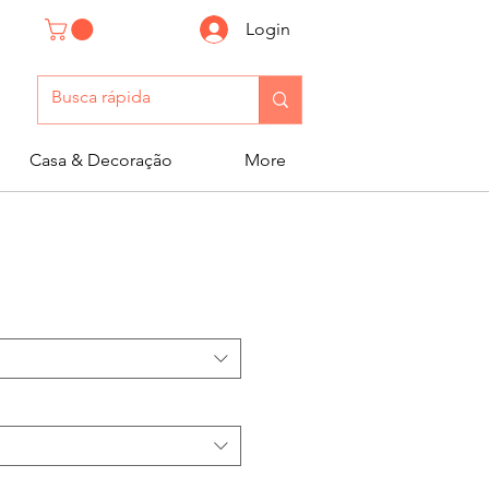
Login
Casa & Decoração
More