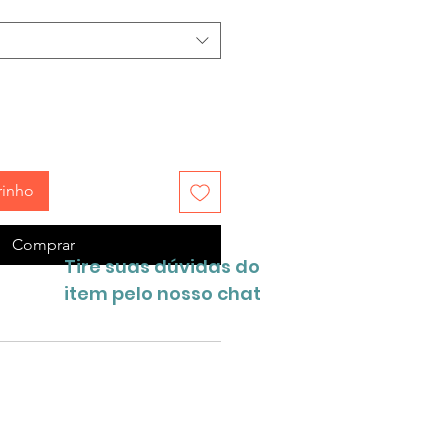
rinho
Comprar
Tire suas dúvidas do
item pelo nosso chat