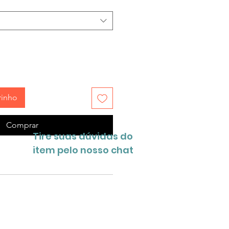
rinho
Comprar
Tire suas dúvidas do
item pelo nosso chat