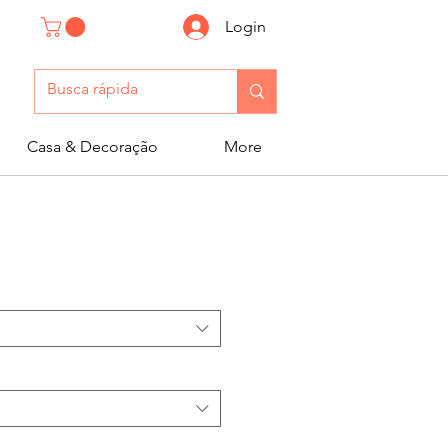
Login
Casa & Decoração
More