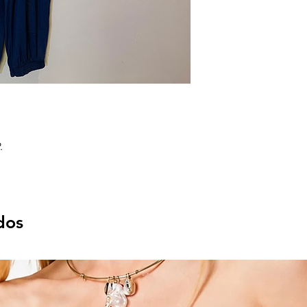
.
dos