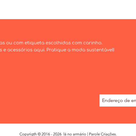
as ou com etiqueta escolhidas com carinho.
e acessórios aqui. Pratique a moda sustentável!
Copyrigth © 2016 - 2026 lá no armário | Parole Criações.