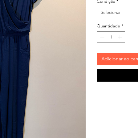
Condição
*
Selecionar
Quantidade
*
Adicionar ao car