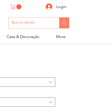
Login
Casa & Decoração
More