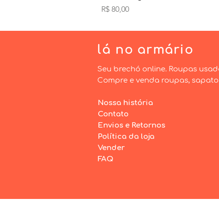
Preço
R$ 80,00
lá
no armário
Seu brechó online. Roupas usad
Compre e venda roupas, sapatos 
Nossa história
Contato
Envios e Retornos
Política da loja
Vender
FAQ