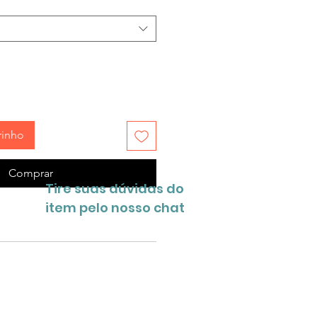
rinho
Comprar
Tire suas dúvidas do
item pelo nosso chat