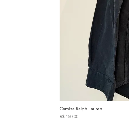
Camisa Ralph Lauren
Preço
R$ 150,00