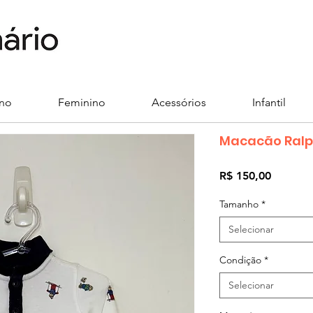
ino
Feminino
Acessórios
Infantil
Macacão Ralp
Preço
R$ 150,00
Tamanho
*
Selecionar
Condição
*
Selecionar