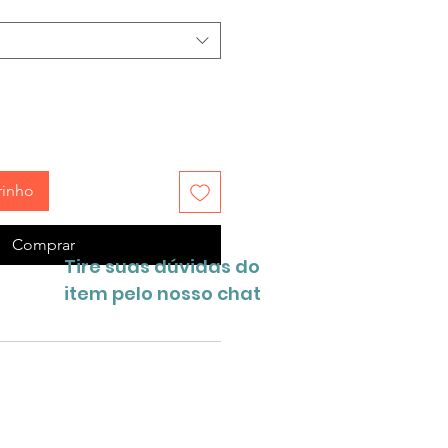
rinho
Comprar
Tire suas dúvidas do
item pelo nosso chat