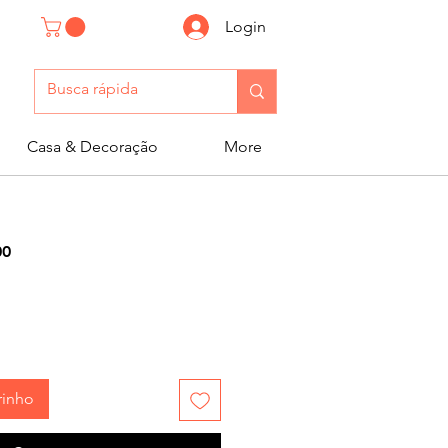
Login
Casa & Decoração
More
Preço
00
promocional
rinho