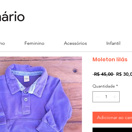
ino
Feminino
Acessórios
Infantil
Moleton lilás
Preço
 R$ 45,00 
R$ 30,
normal
Quantidade
*
Adicionar ao car