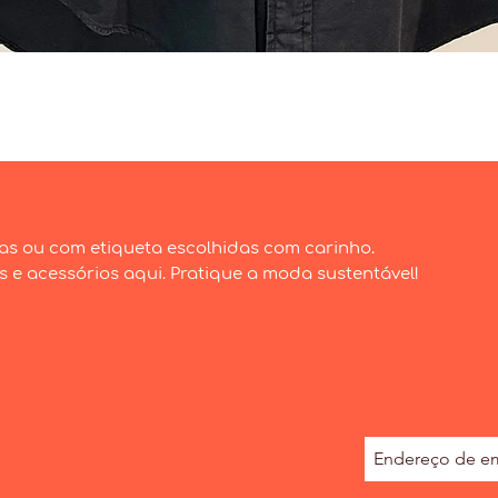
Visualização rápida
as ou com etiqueta escolhidas com carinho.
e acessórios aqui. Pratique a moda sustentável!