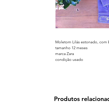
Moletom Lilás estonado, com b
tamanho
12 meses
marca Z
ara
condição
usado
Produtos relaciona