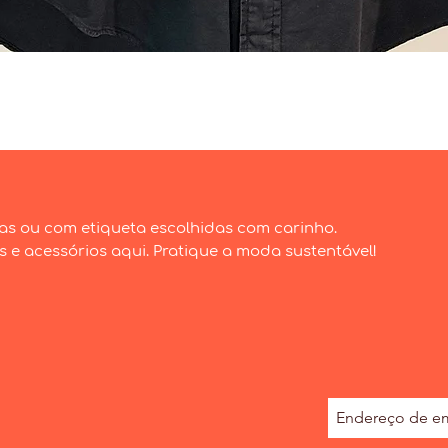
Visualização rápida
as ou com etiqueta escolhidas com carinho.
e acessórios aqui. Pratique a moda sustentável!