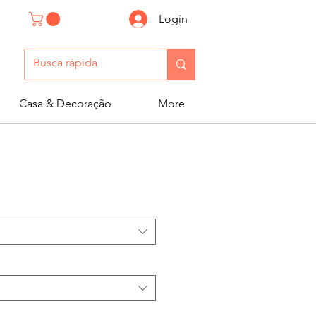
Login
Casa & Decoração
More