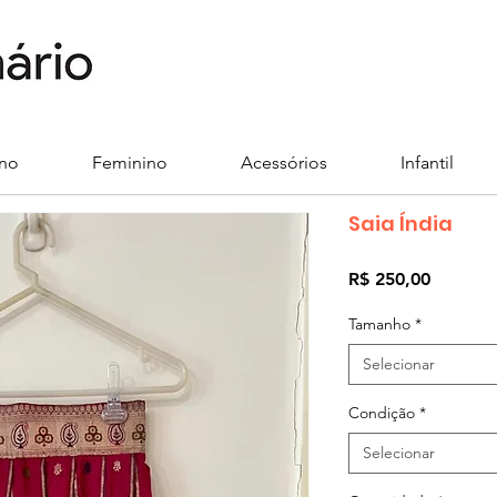
ino
Feminino
Acessórios
Infantil
Saia Índia
Preço
R$ 250,00
Tamanho
*
Selecionar
Condição
*
Selecionar