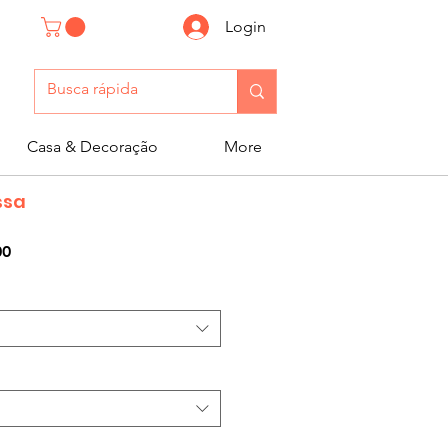
Login
Casa & Decoração
More
ssa
Preço
00
promocional