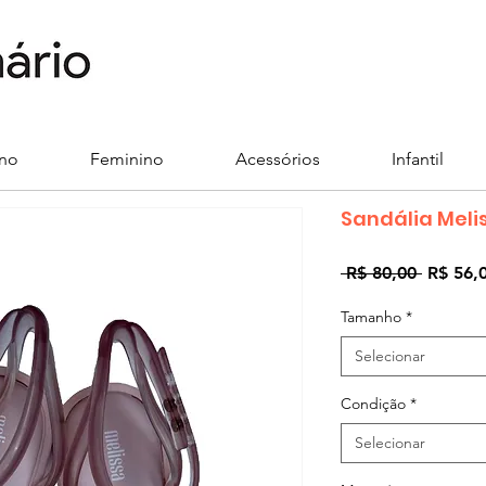
ino
Feminino
Acessórios
Infantil
Sandália Meli
Preço
 R$ 80,00 
R$ 56,
normal
Tamanho
*
Selecionar
Condição
*
Selecionar