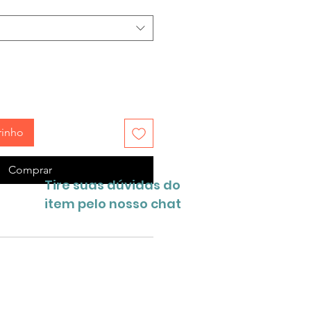
rinho
Comprar
Tire suas dúvidas do
item pelo nosso chat