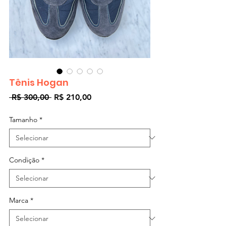
Tênis Hogan
Preço
Preço
 R$ 300,00 
R$ 210,00
normal
promocional
Tamanho
*
Condição
*
Marca
*