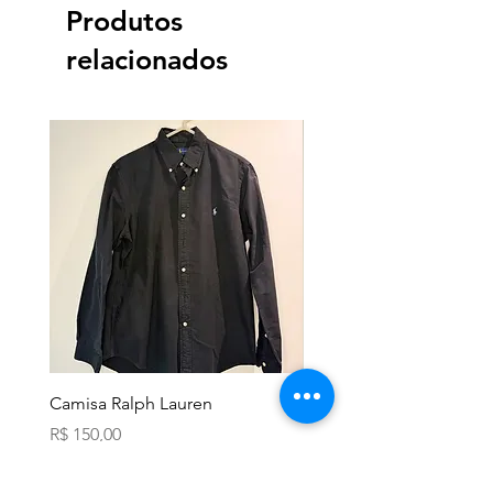
Produtos
relacionados
Camisa Ralph Lauren
Camisa Ralph Lauren
Preço
Preço
R$ 150,00
R$ 150,00