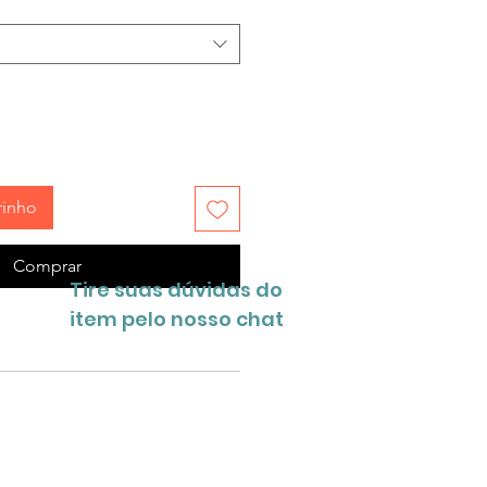
rinho
Comprar
Tire suas dúvidas do
item pelo nosso chat