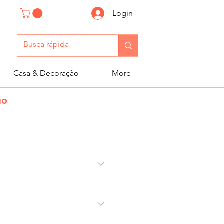
Login
Casa & Decoração
More
ão