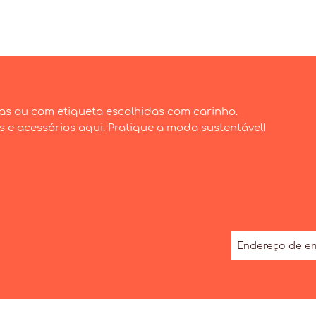
Visualização rápida
as ou com etiqueta escolhidas com carinho.
e acessórios aqui. Pratique a moda sustentável!