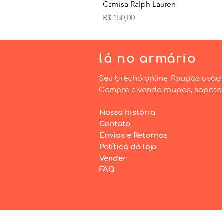
Camisa Ralph Lauren
Preço
R$ 150,00
lá
no armário
Seu brechó online. Roupas usad
Compre e venda roupas, sapatos 
Nossa história
Contato
Envios e Retornos
Política da loja
Vender
FAQ