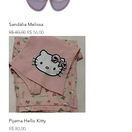
Sandália Melissa
Preço normal
Preço promocional
R$ 80,00
R$ 56,00
Pijama Hello Kitty
Preço
R$ 80,00