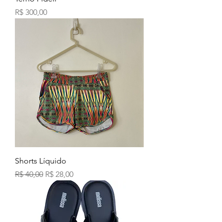
Preço
R$ 300,00
Shorts Líquido
Preço normal
Preço promocional
R$ 40,00
R$ 28,00