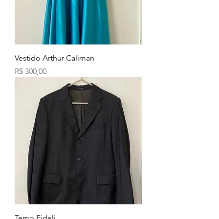
Vestido Arthur Caliman
Preço
R$ 300,00
Terno Fideli