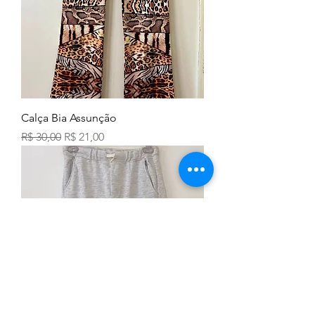
Calça Bia Assunção
Preço normal
Preço promocional
R$ 30,00
R$ 21,00