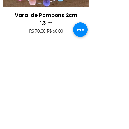
Varal de Pompons 2cm
1.3 m
Preço normal
Preço promocional
R$ 70,00
R$ 60,00