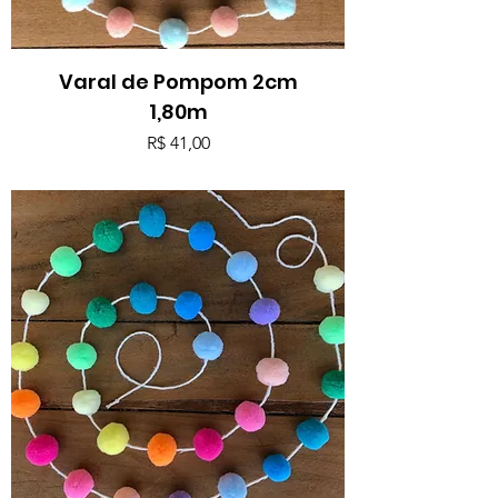
Varal de Pompom 2cm
1,80m
Preço
R$ 41,00