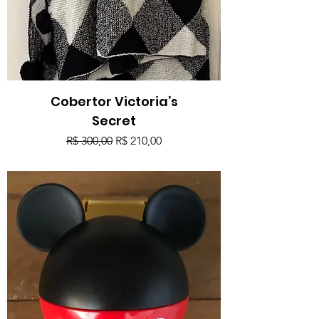
Cobertor Victoria’s
Secret
Preço normal
Preço promocional
R$ 300,00
R$ 210,00