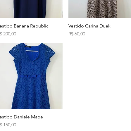
Visualização rápida
Visualização rápida
estido Banana Republic
Vestido Carina Duek
reço
Preço
$ 200,00
R$ 60,00
Visualização rápida
estido Daniele Mabe
reço
$ 150,00