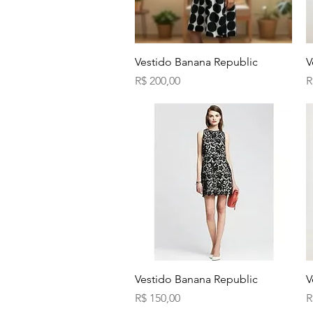
Visualização rápida
Vestido Banana Republic
V
Preço
P
R$ 200,00
R
Visualização rápida
Vestido Banana Republic
V
Preço
P
R$ 150,00
R