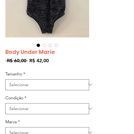
Body Under Marie
Preço
Preço
 R$ 60,00 
R$ 42,00
normal
promocional
Tamanho
*
Condição
*
Marca
*