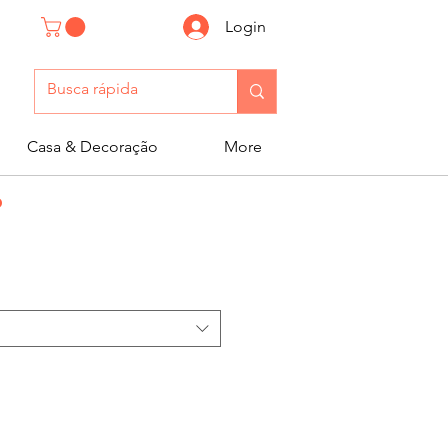
Login
Casa & Decoração
More
o