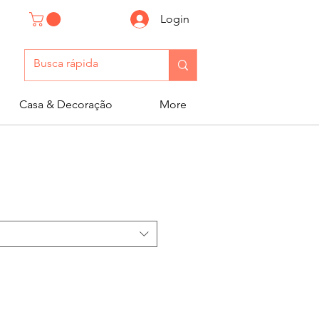
Login
Casa & Decoração
More