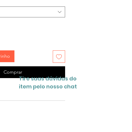
rinho
Comprar
Tire suas dúvidas do
item pelo nosso chat