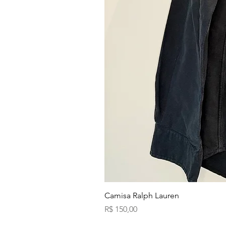
Camisa Ralph Lauren
Preço
R$ 150,00