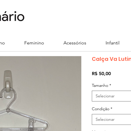
ino
Feminino
Acessórios
Infantil
Calça Va Luti
Preço
R$ 50,00
Tamanho
*
Selecionar
Condição
*
Selecionar