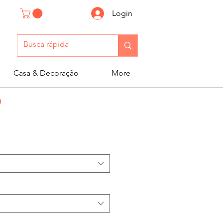
Login
Casa & Decoração
More
n