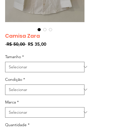
Camisa Zara
Preço
Preço
 R$ 50,00 
R$ 35,00
normal
promocional
Tamanho
*
Condição
*
Marca
*
Quantidade
*