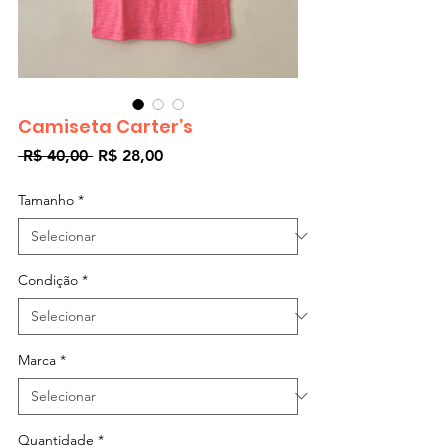
Camiseta Carter’s
Preço
Preço
 R$ 40,00 
R$ 28,00
normal
promocional
Tamanho
*
Condição
*
Marca
*
Quantidade
*