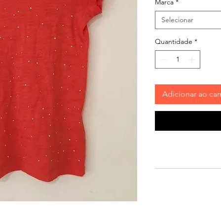
Marca
*
Selecionar
Quantidade
*
Adicionar ao car