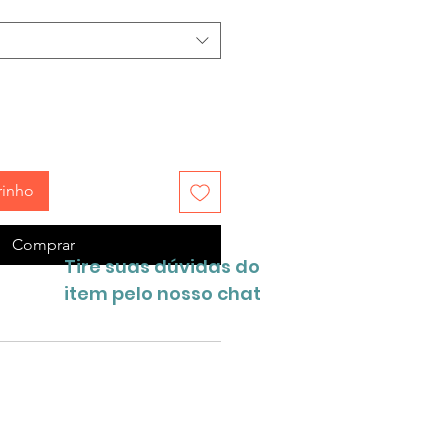
rinho
Comprar
Tire suas dúvidas do
item pelo nosso chat