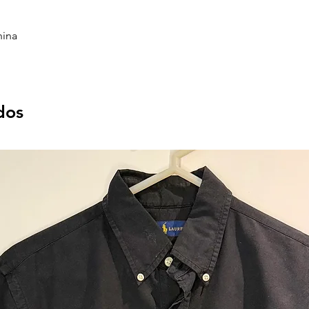
nina
dos