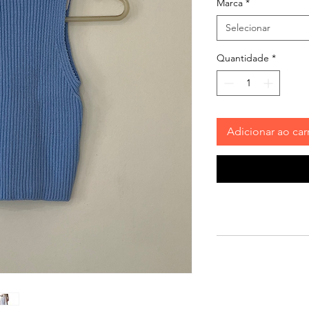
Marca
*
Selecionar
Quantidade
*
Adicionar ao car