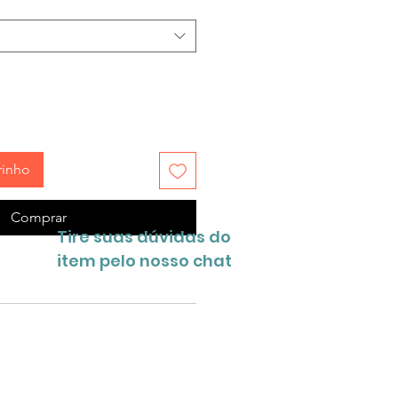
rinho
Comprar
Tire suas dúvidas do
item pelo nosso chat