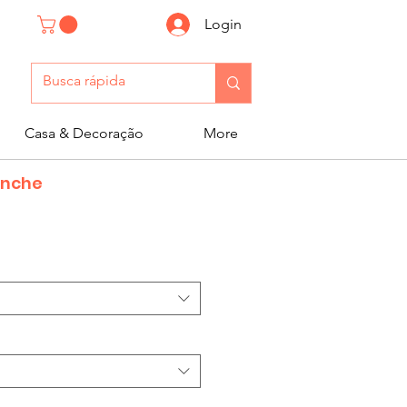
Login
Casa & Decoração
More
anche