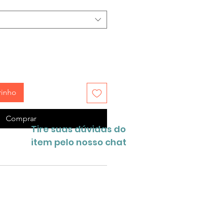
rinho
Comprar
Tire suas dúvidas do
item pelo nosso chat