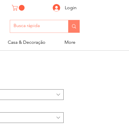
Login
Casa & Decoração
More