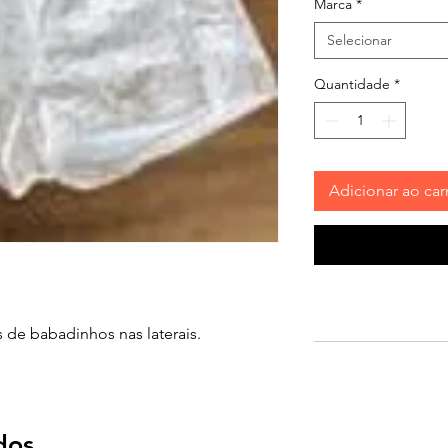
Marca
*
Selecionar
Quantidade
*
Adicionar ao car
 de babadinhos nas laterais.
dos