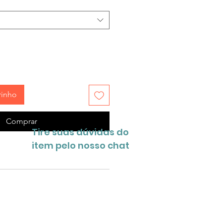
rinho
Comprar
Tire suas dúvidas do
item pelo nosso chat