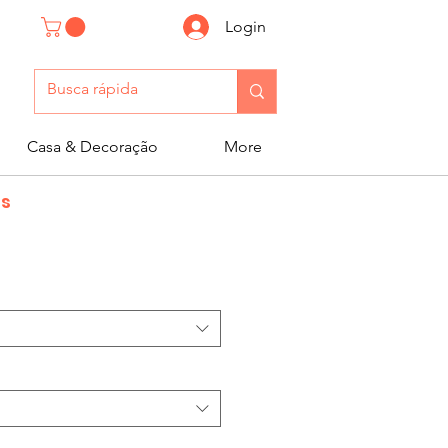
Login
Casa & Decoração
More
as