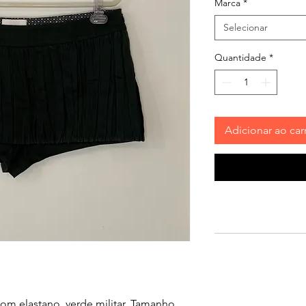
Marca
*
Selecionar
Quantidade
*
Adicionar ao car
om elastano, verde militar. Tamanho