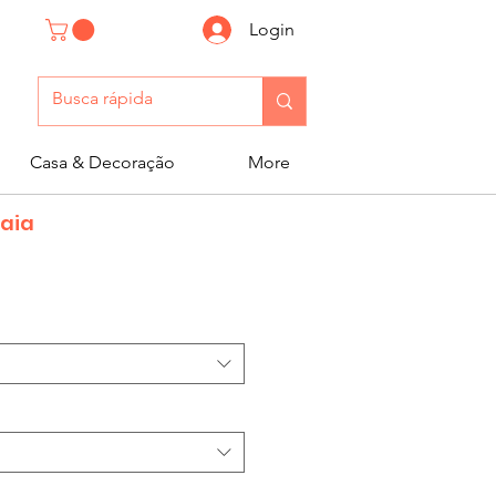
Login
Casa & Decoração
More
Raia