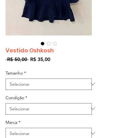
Vestido Oshkosh
Preço
Preço
 R$ 50,00 
R$ 35,00
normal
promocional
Tamanho
*
Condição
*
Marca
*