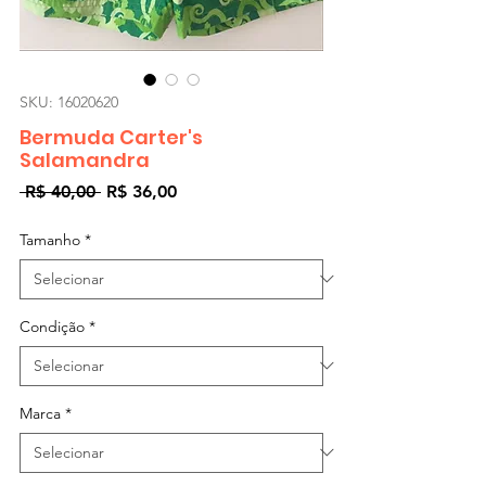
SKU: 16020620
Bermuda Carter's
Salamandra
Preço
Preço
 R$ 40,00 
R$ 36,00
normal
promocional
Tamanho
*
Condição
*
Marca
*