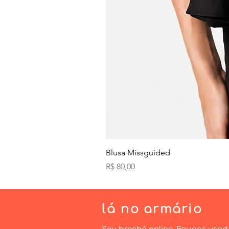
Blusa Missguided
Preço
R$ 80,00
lá
no armário