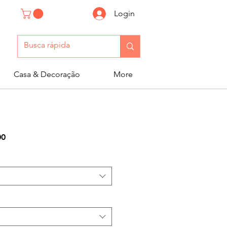
Login
Casa & Decoração
More
Preço
00
promocional