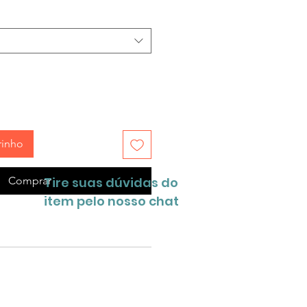
rinho
Comprar
Tire suas dúvidas do
item pelo nosso chat