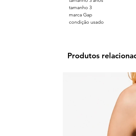
tamanho 3 anos
tamanho
3
marca G
ap
condição
usado
Produtos relaciona