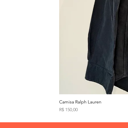
Camisa Ralph Lauren
Preço
R$ 150,00