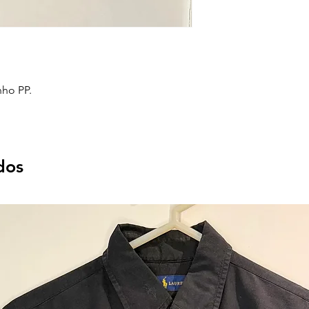
nho PP.
dos