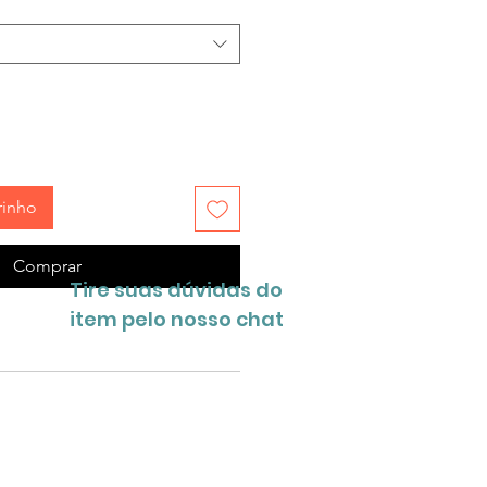
rinho
Comprar
Tire suas dúvidas do
item pelo nosso chat