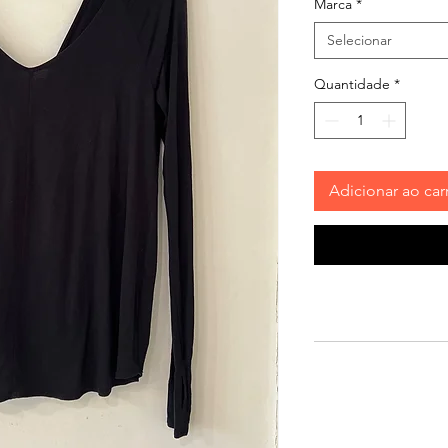
Marca
*
Selecionar
Quantidade
*
Adicionar ao car