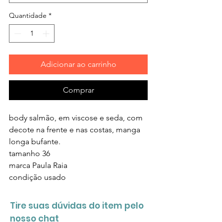
Quantidade
*
Adicionar ao carrinho
Comprar
body salmão, em viscose e seda, com
decote na frente e nas costas, manga
longa bufante.
tamanho
36
marca P
aula Raia
condição
usado
Tire suas dúvidas do item pelo
nosso chat