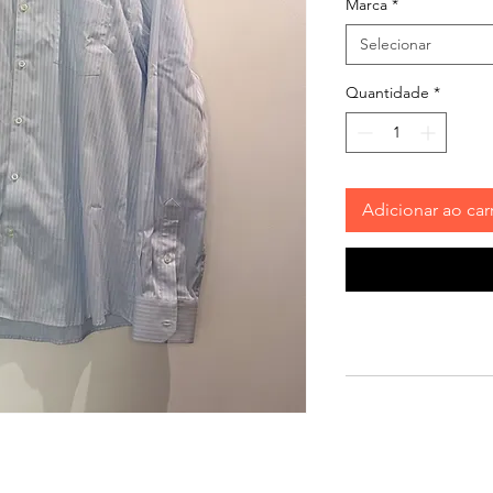
Marca
*
Selecionar
Quantidade
*
Adicionar ao car