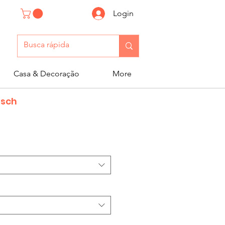
Login
Casa & Decoração
More
tsch