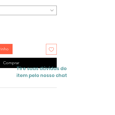
rinho
Comprar
Tire suas dúvidas do
item pelo nosso chat