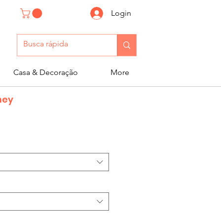
Login
Casa & Decoração
More
ney