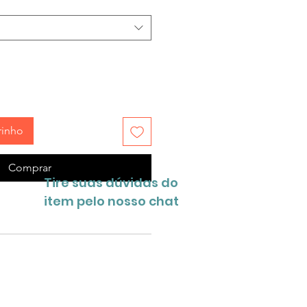
rinho
Comprar
Tire suas dúvidas do
item pelo nosso chat