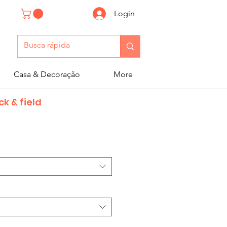
Login
Casa & Decoração
More
k & field