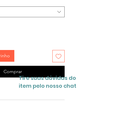
rinho
Comprar
Tire suas dúvidas do
item pelo nosso chat