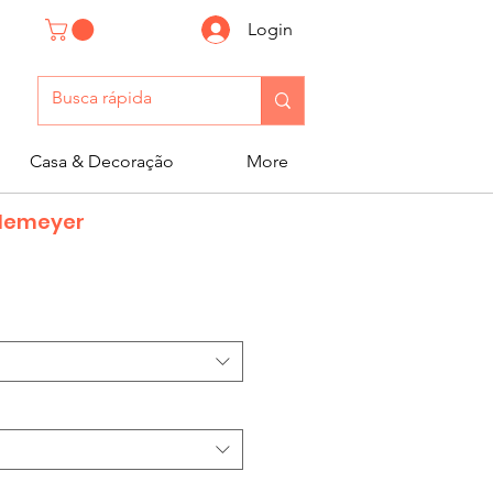
Login
Casa & Decoração
More
demeyer