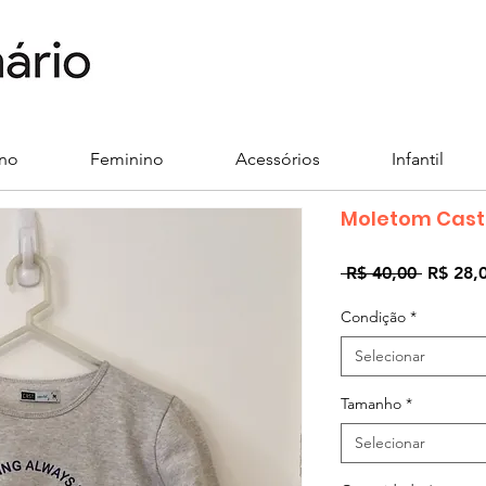
ino
Feminino
Acessórios
Infantil
Moletom Cast
Preço
 R$ 40,00 
R$ 28,
normal
Condição
*
Selecionar
Tamanho
*
Selecionar