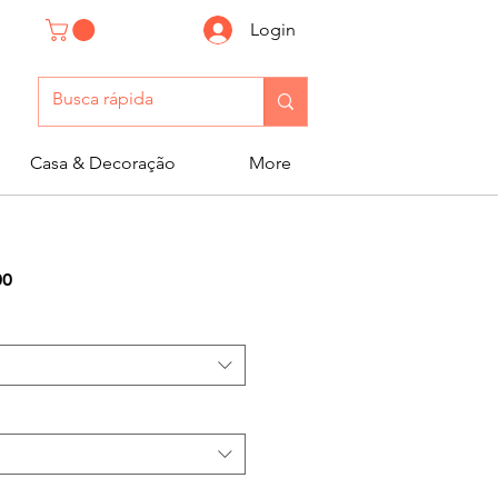
Login
Casa & Decoração
More
Preço
00
promocional