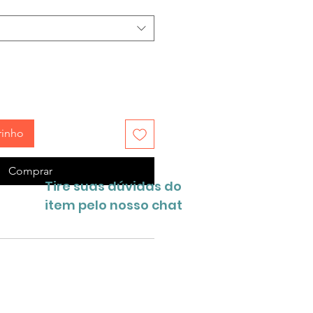
rinho
Comprar
Tire suas dúvidas do
item pelo nosso chat