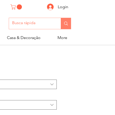
Login
Casa & Decoração
More